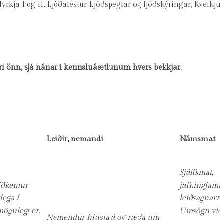
yrkja I og II, Ljóðalestur Ljóðspeglar og ljóðskýringar, Kveikju
ri önn, sjá nánar í kennsluáætlunum hvers bekkjar.
Leiðir, nemandi
Námsmat
Sjálfsmat,
viðkemur
jafningjama
lega í
leiðsagnarm
mögulegt er.
Umsögn vi
Nemendur hlusta á og ræða um