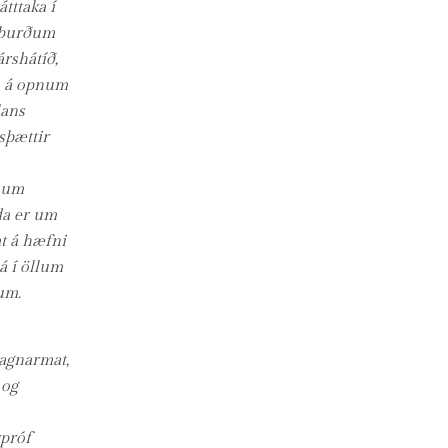
tttaka í
burðum
 árshátíð,
 á opnum
lans
sþættir
num
da er um
t á hæfni
á í öllum
um.
sagnarmat,
 og
rpróf