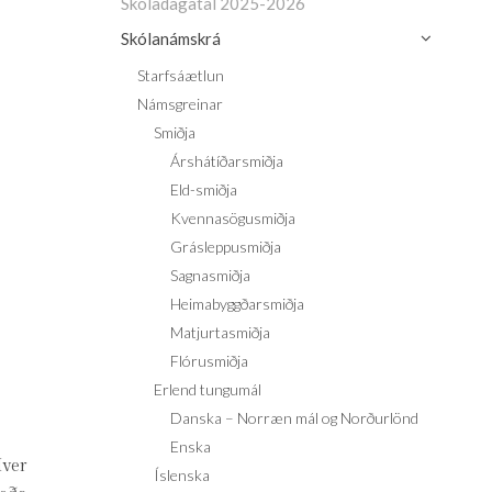
Skóladagatal 2025-2026
Skólanámskrá
Starfsáætlun
Námsgreinar
Smiðja
Árshátíðarsmiðja
Eld-smiðja
Kvennasögusmiðja
Grásleppusmiðja
Sagnasmiðja
Heimabyggðarsmiðja
Matjurtasmiðja
Flórusmiðja
Erlend tungumál
Danska – Norræn mál og Norðurlönd
Enska
Hver
Íslenska