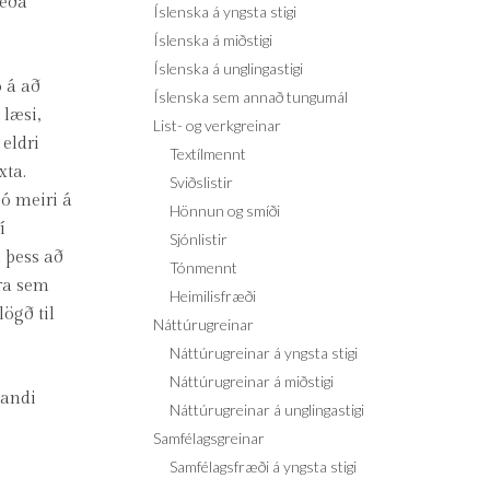
 eða
Íslenska á yngsta stigi
Íslenska á miðstigi
Íslenska á unglingastigi
 á að
Íslenska sem annað tungumál
 læsi,
List- og verkgreinar
 eldri
Textílmennt
xta.
Sviðslistir
þó meiri á
Hönnun og smíði
í
Sjónlistir
 þess að
Tónmennt
rra sem
Heimilisfræði
ögð til
Náttúrugreinar
Náttúrugreinar á yngsta stigi
Náttúrugreinar á miðstigi
pandi
Náttúrugreinar á unglingastigi
Samfélagsgreinar
Samfélagsfræði á yngsta stigi