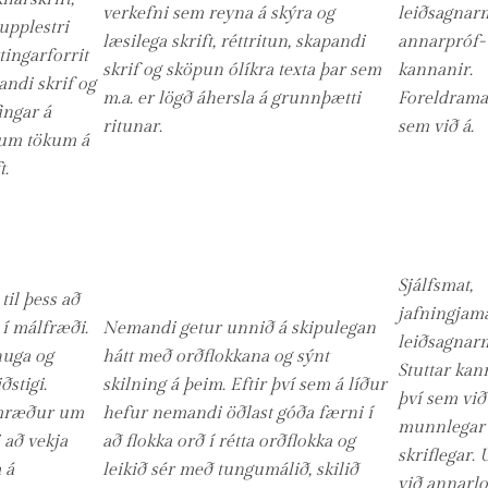
verkefni sem reyna á skýra og
leiðsagnarm
 upplestri
læsilega skrift, réttritun, skapandi
annarpróf-
ttingarforrit
skrif og sköpun ólíkra texta þar sem
kannanir.
pandi skrif og
m.a. er lögð áhersla á grunnþætti
Foreldramat
ingar á
ritunar.
sem við á.
um tökum á
t.
Sjálfsmat,
til þess að
jafningjama
í málfræði.
Nemandi getur unnið á skipulegan
leiðsagnarm
huga og
hátt með orðflokkana og sýnt
Stuttar kan
ðstigi.
skilning á þeim. Eftir því sem á líður
því sem við
amræður um
hefur nemandi öðlast góða færni í
munnlegar
 að vekja
að flokka orð í rétta orðflokka og
skriflegar
 á
leikið sér með tungumálið, skilið
við annarlo