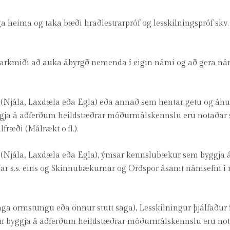
ega heima og taka bæði hraðlestrarpróf og lesskilningspróf skv.
rkmiði að auka ábyrgð nemenda í eigin námi og að gera ná
fu (Njála, Laxdæla eða Egla) eða annað sem hentar getu og áh
ja á aðferðum heildstæðrar móðurmálskennslu eru notaðar s.
ræði (Málrækt o.fl.).
fu (Njála, Laxdæla eða Egla), ýmsar kennslubækur sem byggja 
r s.s. eins og Skinnubækurnar og Orðspor ásamt námsefni í
aga ormstungu eða önnur stutt saga), Lesskilningur þjálfaður
 byggja á aðferðum heildstæðrar móðurmálskennslu eru nota