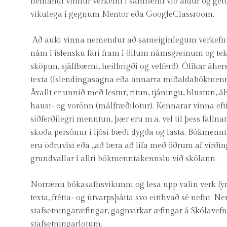
nemandi vinnur verkefni í samræmi við aldur og getu
vikulega í gegnum Mentor eða GoogleClassroom.
Að auki vinna nemendur að sameiginlegum verkefnum o
nám í íslensku fari fram í öllum námsgreinum og teku
sköpun, sjálfbærni, heilbrigði og velferð). Ólíkar áhe
texta (íslendingasagna eða annarra miðaldabókmennta
Ávallt er unnið með lestur, ritun, tjáningu, hlustun,
haust- og vorönn (málfræðilotur). Kennarar vinna eft
siðferðilegri menntun, þær eru m.a. vel til þess fall
skoða persónur í ljósi bæði dygða og lasta. Bókmennta
eru öðruvísi eða „að læra að lifa með öðrum af virði
grundvallar í allri bókmenntakennslu við skólann.
Norrænu bókasafnsvikunni og lesa upp valin verk fy
texta, frétta- og útvarpsþátta svo eitthvað sé nefnt. 
stafsetningaræfingar, gagnvirkar æfingar á Skólavef
stafsetningarlotum.