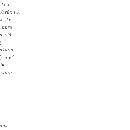
öku í
ðarún í 5.,
k. skv.
innra
n við
g
nkunn.
yrir ef
br.
áætlun
smat,