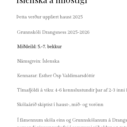
Þetta verður uppfært haust 2025
Grunnskóli Drangsness 2025-2026
Miðdeild: 5.-7. bekkur
Námsgrein: Íslenska
Kennarar: Esther Ösp Valdimarsdóttir
Tímafjöldi á viku: 4-6 kennslustundir þar af 2-3 inn
Skólaárið skiptist í haust-, mið- og vorönn
Í fámennum skóla eins og Grunnskólanum á Drangsne