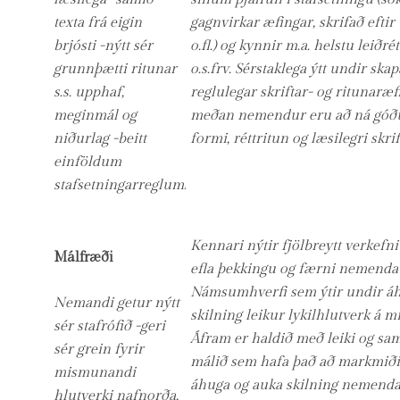
texta frá eigin
gagnvirkar æfingar, skrifað eftir
brjósti -nýtt sér
o.fl.) og kynnir m.a. helstu leiðré
grunnþætti ritunar
o.s.frv. Sérstaklega ýtt undir ska
s.s. upphaf,
reglulegar skriftar- og ritunaræf
meginmál og
meðan nemendur eru að ná góð
niðurlag -beitt
formi, réttritun og læsilegri skrif
einföldum
stafsetningarreglum
.
Kennari nýtir fjölbreytt verkefni 
Málfræði
efla þekkingu og færni nemenda 
Námsumhverfi sem ýtir undir á
Nemandi getur nýtt
skilning leikur lykilhlutverk á mi
sér stafrófið -geri
Áfram er haldið með leiki og s
sér grein fyrir
málið sem hafa það að markmiði
mismunandi
áhuga og auka skilning nemenda
hlutverki nafnorða,