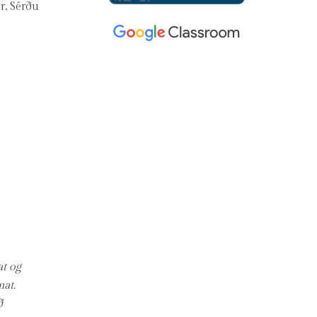
r, Sérðu
t og
at.
ð