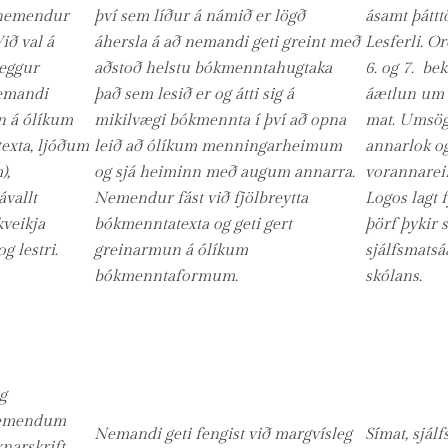
ð nemendur
því sem líður á námið er lögð
ásamt þáttt
Við val á
áhersla á að nemandi geti greint með
Lesferli. Or
eggur
aðstoð helstu bókmenntahugtaka
6. og 7. bek
nemandi
það sem lesið er og átti sig á
áætlun um 
n á ólíkum
mikilvægi bókmennta í því að opna
mat. Umsög
exta, ljóðum
leið að ólíkum menningarheimum
annarlok o
),
og sjá heiminn með augum annarra.
vorannarei
ávallt
Nemendur fást við fjölbreytta
Logos lagt f
veikja
bókmenntatexta og geti gert
þörf þykir s
 lestri.
greinarmun á ólíkum
sjálfsmats
bókmenntaformum.
skólans.
g
 nemendum
Nemandi geti fengist við margvísleg
Símat, sjálf
narskrift,