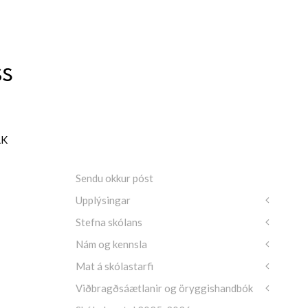
LK
Sendu okkur póst
Upplýsingar
Stefna skólans
Nám og kennsla
Mat á skólastarfi
Viðbragðsáætlanir og öryggishandbók