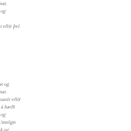
at,
 og
 eftir því
t og
at.
nanir eftir
 á bæði
 og
. Umsögn
k og