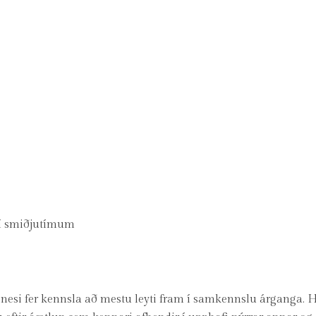
i í smiðjutímum
si fer kennsla að mestu leyti fram í samkennslu árganga. 