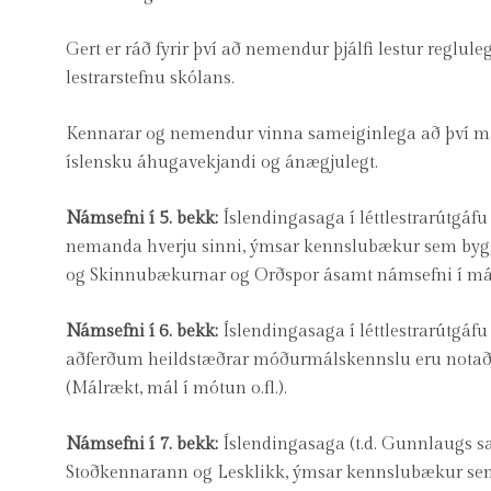
Gert er ráð fyrir því að nemendur þjálfi lestur reglul
lestrarstefnu skólans.
Kennarar og nemendur vinna sameiginlega að því ma
íslensku áhugavekjandi og ánægjulegt.
Námsefni í 5. bekk:
Íslendingasaga í léttlestrarútgá
nemanda hverju sinni, ýmsar kennslubækur sem bygg
og Skinnubækurnar og Orðspor ásamt námsefni í málf
Námsefni í 6. bekk:
Íslendingasaga í léttlestrarútgá
aðferðum heildstæðrar móðurmálskennslu eru notaða
(Málrækt, mál í mótun o.fl.).
Námsefni í 7. bekk:
Íslendingasaga (t.d. Gunnlaugs s
Stoðkennarann og Lesklikk, ýmsar kennslubækur sem