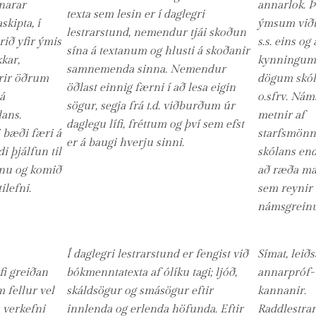
narar
annarlok. Þá
texta sem lesin er í daglegri
kipta, í
ýmsum við
lestrarstund, nemendur tjái skoðun
rið yfir ýmis
s.s. eins og
sína á textanum og hlusti á skoðanir
kkar,
kynningum
samnemenda sinna. Nemendur
rir öðrum
dögum skó
öðlast einnig færni í að lesa eigin
á
o.sfrv. Nám
sögur, segja frá t.d. viðburðum úr
ans.
metnir af
daglegu lífi, fréttum og því sem efst
 bæði færi á
starfsmön
er á baugi hverju sinni.
i þjálfun til
skólans en
sínu og komið
að ræða ma
ilefni.
sem reynir 
námsgrein
Í daglegri lestrarstund er fengist við
Símat, leið
i greiðan
bókmenntatexta af ólíku tagi; ljóð,
annarpróf-
 fellur vel
skáldsögur og smásögur eftir
kannanir.
 verkefni
innlenda og erlenda höfunda. Eftir
Raddlestra