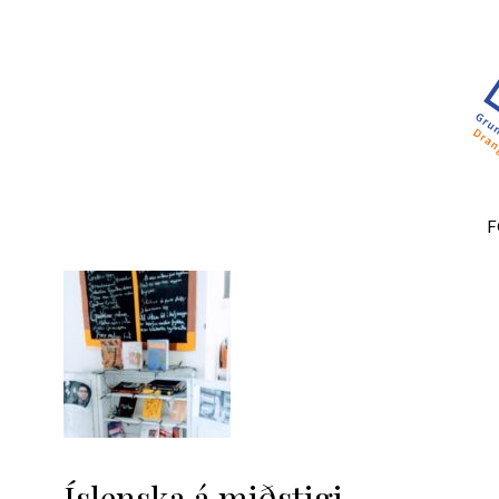
F
Íslenska á miðstigi