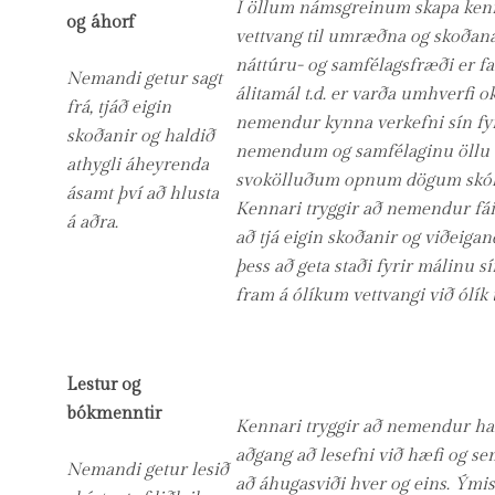
Í öllum námsgreinum skapa ken
og áhorf
vettvang til umræðna og skoðanas
náttúru- og samfélagsfræði er fa
Nemandi getur sagt
álitamál t.d. er varða umhverfi o
frá, tjáð eigin
nemendur kynna verkefni sín fy
skoðanir og haldið
nemendum og samfélaginu öllu 
athygli áheyrenda
svokölluðum opnum dögum skól
ásamt því að hlusta
Kennari tryggir að nemendur fái
á aðra.
að tjá eigin skoðanir og viðeigand
þess að geta staði fyrir málinu 
fram á ólíkum vettvangi við ólík t
Lestur og
bókmenntir
Kennari tryggir að nemendur haf
aðgang að lesefni við hæfi og sem
Nemandi getur lesið
að áhugasviði hver og eins. Ýmis