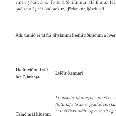
eins og Mályrkja, Fallorð, Skriffinnur, Málfinnur, Mál
það sem ég sé?, ​Valbækur, kjörbækur, ljósrit o.fl.
Ath. unnið er út frá tilteknum hæfniviðmiðum á hver
Hæfniviðmið við
Leiðir, kennari
lok 7. bekkjar
Framsögn, tjáning og annað er 
flutning á texta er þjálfað sérstak
árshátíðarsmiðju og eins oft og 
Talað mál hlustun