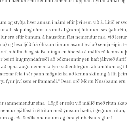
 eftir áætlun sem kennari afhendir í upphafi nýrrar annar og
g styðja hver annan í námi eftir því sem við á. Litið er svo
r allt skipulag námsins mið af grunnþáttunum sex (jafnrétti,
rslur eru eftir önnum, á haustönn fást nemendur m.a. við lestur
) og lesa ljóð frá ólíkum tímum ásamt því að semja eigin te
 áhorf, málfræði og stafsetningu en áhersla á málfræðikennslu 
ir þeirri hugmyndafræði að bókmenntir geti haft jákvæð áhrif 
nar að opna augu nemenda fyrir siðferðilegum álitamálum og til
textar fela í sér þann möguleika að kenna skilning á lífi þei
ngu fyrir því sem er framandi.“ Þessi orð Mörtu Nussbaum eru l
rir samnemendur sína. Lögð er rækt við málið með ritun ska
Nemendur þjálfast í réttritun með ýmsum hætti; í gegnum ritun,
num og eða Stoðkennaranum og fara yfir helstu reglur í