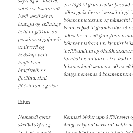
skýrt og af liðleika,
eru lögð til grundvallar þess a
valið sér lesefni við
öðlist góða færni í lesskilningi. 
hæfi, lesið sér til
bókmenntatextum og námsefni l
ánægju og skilnings,
kennari það til grundvallar að 
beitt hugtökum s.s.
öðlist færni í að gera greinarmu
persónu, söguþræði,
bókmenntaformum, kynnist leikt
umhverfi og
(hefðbundum og óhefðbundnum
boðskap, beitt
fornbókmenntum o.s.frv. Það er 
hugtökum í
lokamarkmið kennara að ná að k
bragfræði s.s.
áhuga nemenda á bókmenntum og
ljóðlínu, rími,
ljóðstöfum og vísu.
Ritun
Nemandi getur
Kennari býður upp á fjölbreytt o
skrifað skýrt og
áhugavekjandi verkefni, veitir
læsilega -samið
sínum þjálfun í stafsetningu (sók