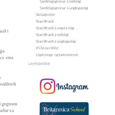
Samfélagsgreinar á miðstigi
Samfélagsgreinar á unglingastigi
Skólaíþróttir
Stærðfræði
Stærðfræði á yngsta stigi
mið í
Stærðfræði á miðstigi
Stærðfræði á unglingastigi
#536 (án titils)
uga
Upplýsinga- og tæknimennt
s. eins
Leyfisbeiðnir
á
 málfræði
 í gegnum
ðar s.s.